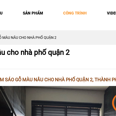
ỆU
SẢN PHẨM
CÔNG TRÌNH
VIDE
Ỗ MÀU NÂU CHO NHÀ PHỐ QUẬN 2
âu cho nhà phố quận 2
M SÁO GỖ MÀU NÂU CHO NHÀ PHỐ QUẬN 2, THÀNH P