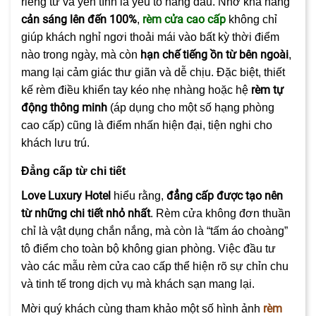
riêng tư và yên tĩnh là yếu tố hàng đầu. Nhờ khả năng
cản sáng lên đến 100%
rèm cửa cao cấp
,
không chỉ
giúp khách nghỉ ngơi thoải mái vào bất kỳ thời điểm
hạn chế tiếng ồn từ bên ngoài
nào trong ngày, mà còn
,
mang lại cảm giác thư giãn và dễ chịu. Đặc biệt, thiết
rèm tự
kế rèm điều khiển tay kéo nhẹ nhàng hoặc hệ
động thông minh
(áp dụng cho một số hạng phòng
cao cấp) cũng là điểm nhấn hiện đại, tiện nghi cho
khách lưu trú.
Đẳng cấp từ chi tiết
Love Luxury Hotel
đẳng cấp được tạo nên
hiểu rằng,
từ những chi tiết nhỏ nhất
. Rèm cửa không đơn thuần
chỉ là vật dụng chắn nắng, mà còn là “tấm áo choàng”
tô điểm cho toàn bộ không gian phòng. Việc đầu tư
vào các mẫu rèm cửa cao cấp thể hiện rõ sự chỉn chu
và tinh tế trong dịch vụ mà khách sạn mang lại.
rèm
Mời quý khách cùng tham khảo một số hình ảnh