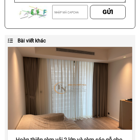
GỬI
Bài viết khác
Hoàn thiện rèm vải 2 lớp và rèm sáo gỗ cho